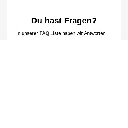
Du hast Fragen?
In unserer
FAQ
Liste haben wir Antworten
zu den häufigsten Fragen
zusammengefasst.
Die FAQ Liste bietet keine Antwort auf deine
Frage? Schicke uns gerne eine Nachricht
über unser Kontaktformular:
Betreff (optional)
Dein Vorname*